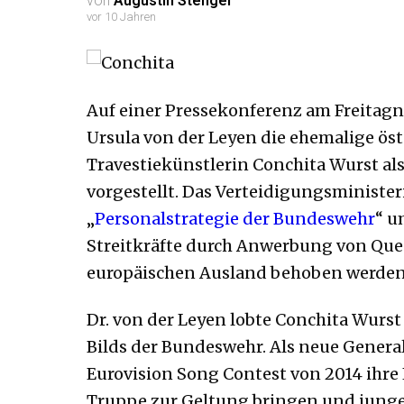
von
Augustin Stenger
vor 10 Jahren
Auf einer Pressekonferenz am Freitagn
Ursula von der Leyen die ehemalige ös
Travestiekünstlerin Conchita Wurst a
vorgestellt. Das Verteidigungsministe
„
Personalstrategie der Bundeswehr
“ u
Streitkräfte durch Anwerbung von Que
europäischen Ausland behoben werden 
Dr. von der Leyen lobte Conchita Wurs
Bilds der Bundeswehr. Als neue Genera
Eurovision Song Contest von 2014 ihre 
Truppe zur Geltung bringen und junge