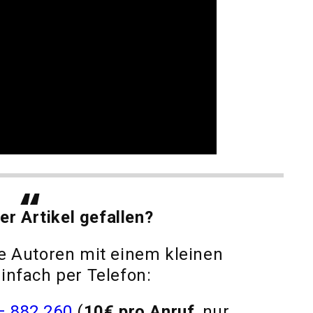
er Artikel gefallen?
e Autoren mit einem kleinen
infach per Telefon:
– 882 260
(
10€ pro Anruf
, nur