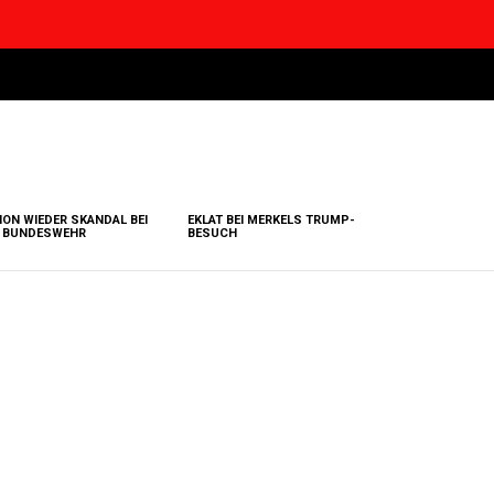
ON WIEDER SKANDAL BEI
EKLAT BEI MERKELS TRUMP-
 BUNDESWEHR
BESUCH