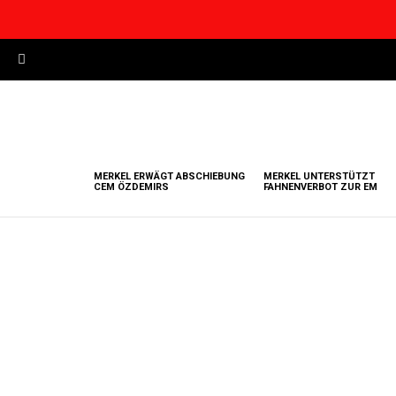
Most
viewed
stories
MERKEL ERWÄGT ABSCHIEBUNG
MERKEL UNTERSTÜTZT
CEM ÖZDEMIRS
FAHNENVERBOT ZUR EM